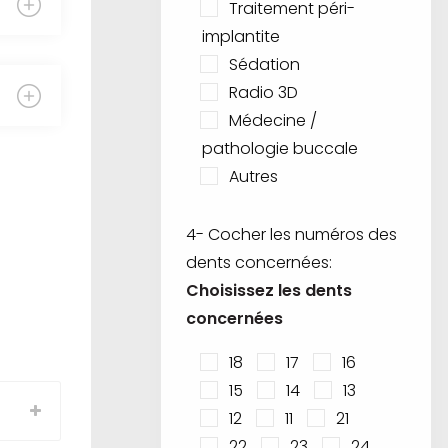
Traitement péri-
implantite
Sédation
Radio 3D
Médecine /
pathologie buccale
Autres
4- Cocher les numéros des
dents concernées:
Choisissez les dents
concernées
18
17
16
15
14
13
12
11
21
22
23
24