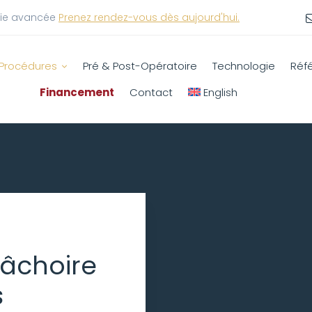
gie avancée
Prenez rendez-vous dès aujourd'hui.
Procédures
Pré & Post-Opératoire
Technologie
Réf
Financement
Contact
English
mâchoire
s