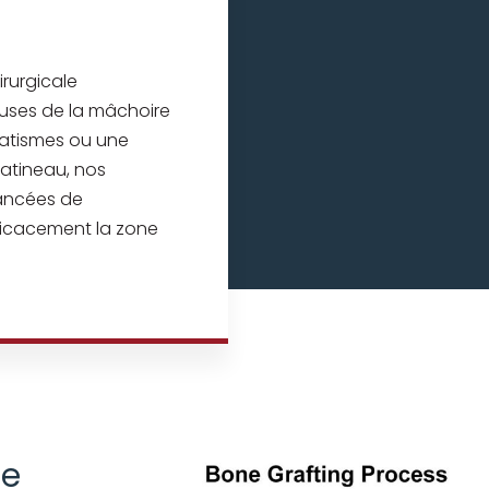
rurgicale
euses de la mâchoire
matismes ou une
Gatineau, nos
vancées de
ficacement la zone
te