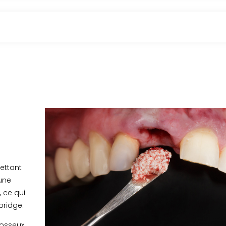
ettant
’une
, ce qui
bridge.
 osseux