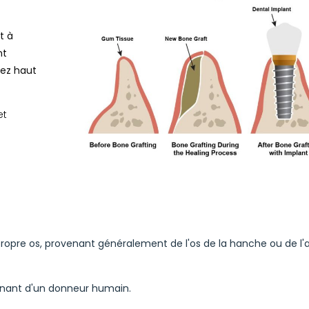
t à
nt
sez haut
et
propre os, provenant généralement de l'os de la hanche ou de l'a
ovenant d'un donneur humain.