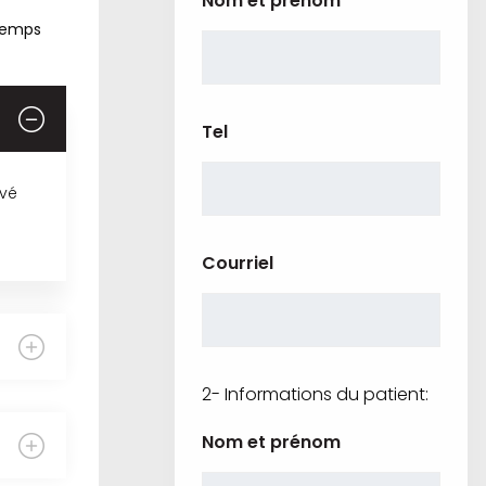
Nom et prénom
 temps
Tel
evé
Courriel
2- Informations du patient:
Nom et prénom