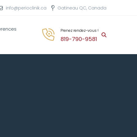
info@perioclinik.ca
Gatineau QC, Canada
érences
Prenez rendez-vous !
819-790-9581